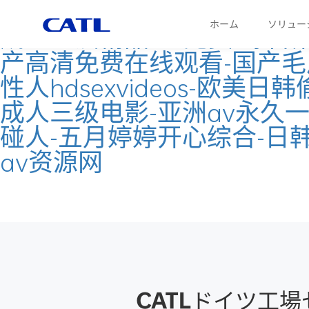
91美女视频-西西人体视频-
ホーム
ソリューショ
ソリュー
成人亚洲精品-99免费-综合第一
产高清免费在线观看-国产毛
性人hdsexvideos-欧
成人三级电影-亚洲av永久一
碰人-五月婷婷开心综合-日韩
av资源网
CATLドイツ工