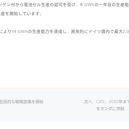
ーリンゲン州から電池セル生産の認可を受け、8 GWhの一年目の生産能
生産を開始しています。
額により14 GWhの生産能力を達成し、將來的にドイツ國內で最大2
Oが包括的な戦略提攜を締結
次へ
：
CATL、2030年ま
をホンダに供給