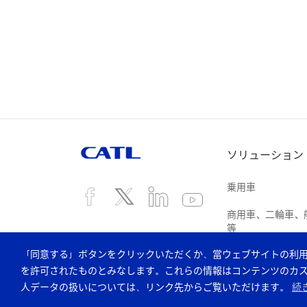
ソリューション
乗用車
商用車、二輪車、
等
「同意する」ボタンをクリックいただくか、當ウェブサイトの利
蓄電システム
を許可されたものとみなします。これらの情報はコンテンツのカ
リサイクル
人データの扱いについては、リンク先からご覧いただけます。
続