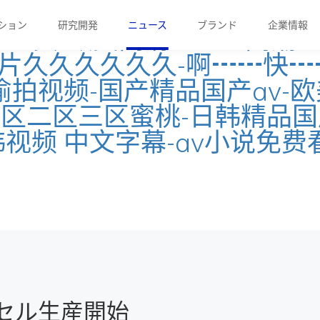
91免费国产-91香蕉在线-亚
ン
ション
研究開発
研究開発
ニュース
ニュース
ブランド
ブランド
企業情報
企
页-欧美高清videos高潮hd-
片久久久久久久-啊┅┅快┅┅
美日韩偷拍视频-国产精品国产av
区二区三区蜜桃-日韩精品国产
视频 中文字幕-av小说免费
場セル生産開始