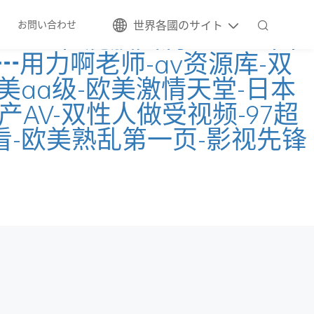
洲免费视频网站-国产一区欧美-
業情報
お問い合わせ
お問い合わせ
世界各國のサイト
free性屁股圆润xxxxdh-国
用力啊老师-av资源库-双
-欧美aa级-欧美激情天堂-日本
AV-双性人做受视频-97超
看-欧美熟乱第一页-影视先锋