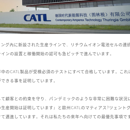
ィング內に新設された生産ラインで、リチウムイオン電池セルの連
ラインの設置と稼働開始の認可も急ピッチで進んでいます。
中のCATL製品が受検必須のテストにすべて合格しています。これは
ができる事を証明しています。
して顧客との約束を守り、パンデミックのような非常に困難な狀況
生産開始は証明しています」と歐州CATLのマティアス?ツェント
けて邁進しています。それは私たちの來年へ向けての最優先事項で