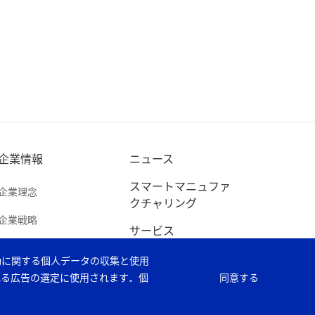
企業情報
ニュース
スマートマニュファ
企業理念
クチャリング
企業戦略
サービス
會社概要
お問い合わせ
動に関する個人データの収集と使用
持続可能な発展
れる広告の選定に使用されます。個
同意する
サプライヤー
脆弱開示ポリシー